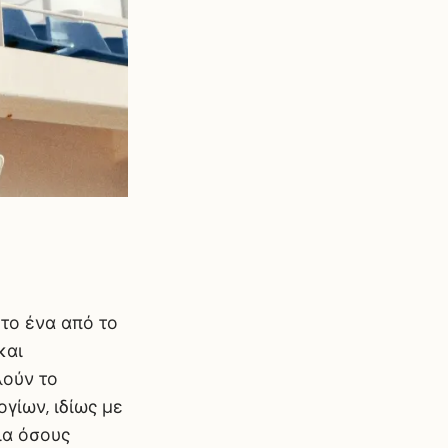
 το ένα από το
και
λούν το
γίων, ιδίως με
ια όσους