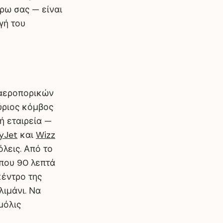
ύρω σας — είναι
γή του
 αεροπορικών
ύριος κόμβος
ή εταιρεία —
yJet
και
Wizz
λεις. Από το
ίπου 90 λεπτά
κέντρο της
λιμάνι. Να
μόλις