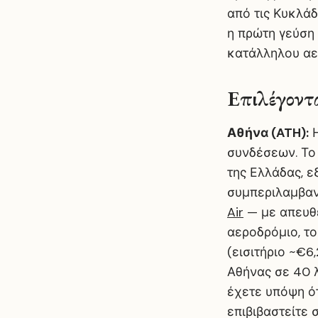
από τις Κυκλάδ
η πρώτη γεύση 
κατάλληλου αερ
Επιλέγοντ
Αθήνα (ATH):
Η
συνδέσεων. Το 
της Ελλάδας, 
συμπεριλαμβα
Air
— με απευθε
αεροδρόμιο, τ
(εισιτήριο ~€6
Αθήνας σε 40 λ
έχετε υπόψη ότ
επιβιβαστείτε 