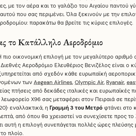
ες, με τον αέρα και το γαλάζιο του Αιγαίου παντού γ
αυτού που σας περιμένει. Όλα ξεκινούν με την επιλο
οδρομίου: παρακάτω θα βρείτε τις κύριες επιλογές.
ας το Κατάλληλο Αεροδρόμιο
 πιο οικονομική επιλογή με τον μεγαλύτερο αριθμό
Διεθνές Αεροδρόμιο Ελευθέριος Βενιζέλος είναι ο κ
εξυπηρετείται από σχεδόν κάθε ευρωπαϊκή αεροπορικ
νομένων των
Aegean Airlines
,
Olympic Air
,
Ryanair
,
eas
ίας πτήσεις από δεκάδες ιταλικές και ευρωπαϊκές πό
ο λεωφορείο X96 σας μεταφέρει στον Πειραιά σε περ
,20)· εναλλακτικά, η
Γραμμή 3 του Μετρό
φτάνει στο 
επτά, από όπου θα χρειαστεί να συνεχίσετε προς το 
ι αυτή η επιλογή συνεπάγεται πολλές ώρες πλεύσης 
στο πλοίο.