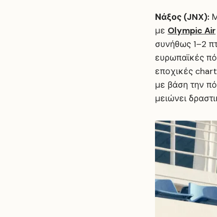
Νάξος (JNX):
Μ
με
Olympic Air
συνήθως 1–2 π
ευρωπαϊκές πό
εποχικές chart
με βάση την π
μειώνει δραστι