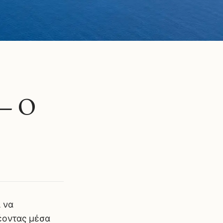
 — Ο
ί να
λέοντας μέσα