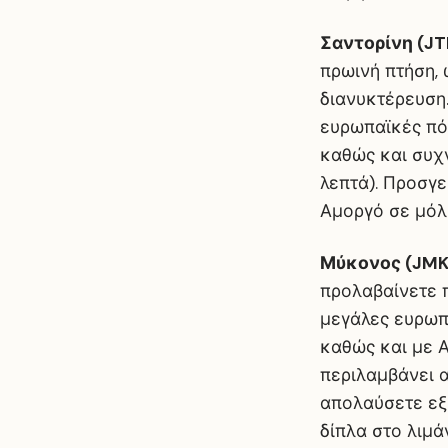
Σαντορίνη (JT
πρωινή πτήση, 
διανυκτέρευση
ευρωπαϊκές πόλ
καθώς και συχν
λεπτά). Προσγε
Αμοργό σε μόλι
Μύκονος (JMK
προλαβαίνετε π
μεγάλες ευρωπα
καθώς και με Α
περιλαμβάνει α
απολαύσετε εξ
δίπλα στο λιμάν