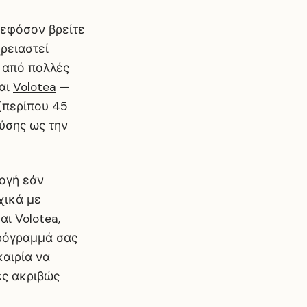
 εφόσον βρείτε
χρειαστεί
ς από πολλές
και
Volotea
—
(περίπου 45
ύσης ως την
λογή εάν
χικά με
αι Volotea,
πρόγραμμά σας
καιρία να
ες ακριβώς