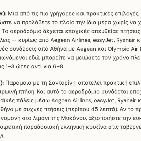
R):
Μια από τις πιο γρήγορες και πρακτικές επιλογές,
ώστε να προλάβετε το πλοίο την ίδια μέρα χωρίς να 
. Το αεροδρόμιο δέχεται εποχικές απευθείας πτήσει
εις — κυρίως από Aegean Airlines, easyJet, Ryanair 
ές συνδέσεις από Αθήνα με Aegean και Olympic Air 
ιωνόμενοι εδώ, μπορείτε να μειώσετε τον χρόνο πλε
ς 1–3 ώρες αντί για 6–8.
):
Παρόμοια με τη Σαντορίνη, αποτελεί πρακτική επι
ρωινή πτήση. Και αυτό το αεροδρόμιο συνδέεται επο
ϊκές πόλεις μέσω Aegean Airlines, easyJet, Ryanair κ
θήνα με συχνές πτήσεις (περίπου 45 λεπτά). Αν το 
ναμονή στο λιμάνι της Μυκόνου, αξιοποιήστε την ευ
αιρετική παραδοσιακή ελληνική κουζίνα στις ταβέρν
ι.