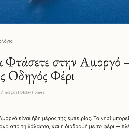
ολόγιο
α Φτάσετε στην Αμοργό
ς Οδηγός Φέρι
Amorgos Holiday Homes
 Αμοργό είναι ήδη μέρος της εμπειρίας. Το νησί μπορε
όνο από τη θάλασσα, και η διαδρομή με το φέρι — π