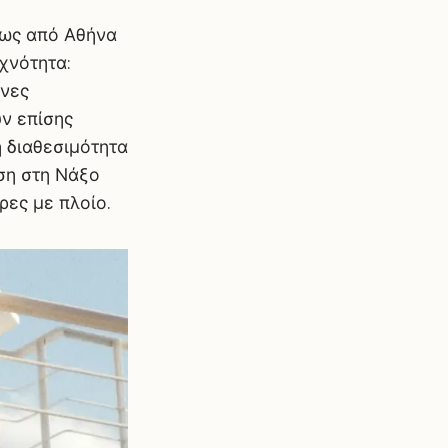
ίως από Αθήνα
χνότητα:
ένες
ν επίσης
η διαθεσιμότητα
ση στη Νάξο
ρες με πλοίο.