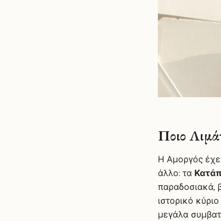
Ποιο Λιμά
Η Αμοργός έχει
άλλο: τα
Κατά
παραδοσιακά, β
ιστορικό κύριο
μεγάλα συμβατι